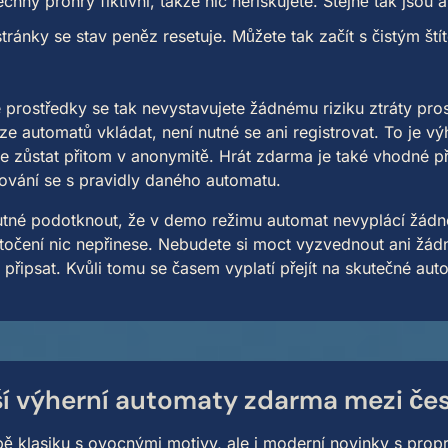
chny prohry fiktivní, takže nic neriskujete. Stejně tak jsou al
tránky se stav peněz resetuje. Můžete tak začít s čistým št
 prostředky se tak nevystavujete žádnému riziku ztráty pro
 automatů vkládat, není nutné se ani registrovat. To je výh
ale zůstat přitom v anonymitě. Hrát zdarma je také vhodné p
ování se s pravidly daného automatu.
utné podotknout, že v demo režimu automat nevyplácí žádn
 točení nic nepřinese. Nebudete si moct vyzvednout ani žád
připsat. Kvůli tomu se časem vyplatí přejít na skutečné aut
ší výherní automaty zdarma mezi če
ibě klasiku s ovocnými motivy, ale i moderní novinky s prop