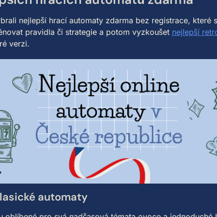
ybrali nejlepší hrací automaty zdarma bez registrace, které 
rénovat pravidla či strategie a potom vyzkoušet
nejlepší ret
ré verzi.
klasické automaty
ou oblíbené pro svá nadčasová témata ovoce a jednoduché 