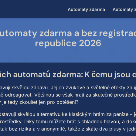
Automaty zdarma
Automaty z
automaty zdarma a bez registra
republice 2026
ích automatů zdarma: K čemu jsou 
avují skvělou zábavu. Jejich zvukové a světelné efekty zau
ě odreagovat. Většinou se však hrají za skutečné prostředky
 je tedy zkoušet jen pro potěšení?
tavují skvělou alternativu ke klasickým hrám za peníze – je
mi prostředky. Díky tomu můžete hrát s chladnou hlavou, a do
 tak bez rizika a v anonymitě, takže získáte dva plusy v je