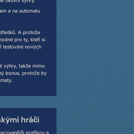
e fiktivní výhry.
ítem a na automatu
středků. A protože
odné pro ty, kteří si
ři testování nových
é výhry, takže mimo
ný bonus, protože by
omaty.
skými hráči
racovanější grafikou a