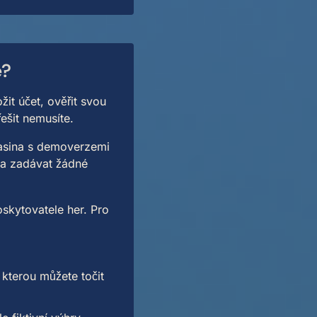
e?
it účet, ověřit svou
ešit nemusíte.
 kasina s demoverzemi
eba zadávat žádné
oskytovatele her. Pro
 kterou můžete točit