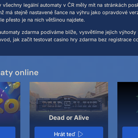
y všechny legální automaty v ČR měly mít na stránkách pos
nž má stejně nastavené šance na výhru jako opravdové ver
e přesto je na nich většinou najdete.
automaty zdarma podíváme blíže, vysvětlíme jejich výhody 
od, jak začít testovat casino hry zdarma bez registrace co
aty online
Dead or Alive
Hrát teď