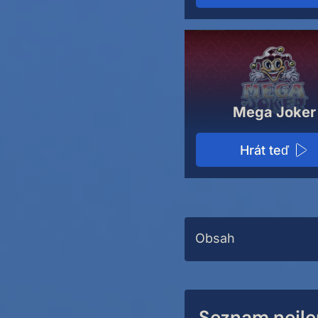
Mega Joker
Hrát teď
Obsah
Seznam nejle