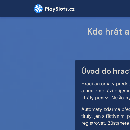
Kde hrát 
Úvod do hrac
Hrací automaty předst
a hráče dokáží příjemn
ztráty peněz. Nešlo by
Automaty zdarma předs
tituly, jen s fiktivní
registrovat. Zůstanete