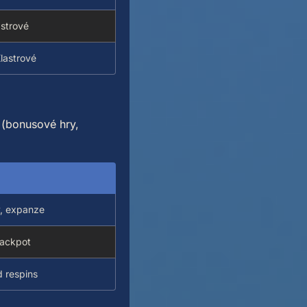
astrové
Klastrové
e (bonusové hry,
y, expanze
jackpot
d respins