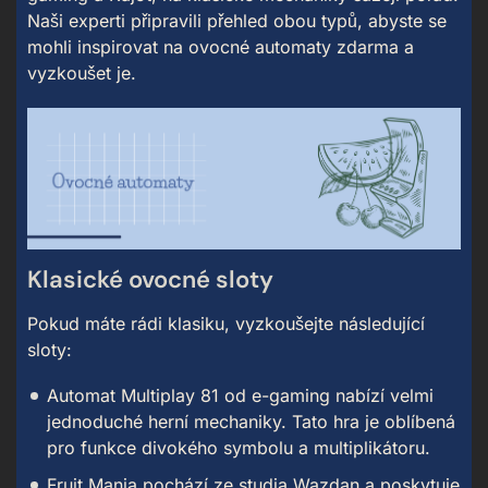
Naši experti připravili přehled obou typů, abyste se
mohli inspirovat na ovocné automaty zdarma a
vyzkoušet je.
Klasické ovocné sloty
Pokud máte rádi klasiku, vyzkoušejte následující
sloty:
Automat Multiplay 81 od e-gaming nabízí velmi
jednoduché herní mechaniky. Tato hra je oblíbená
pro funkce divokého symbolu a multiplikátoru.
Fruit Mania pochází ze studia Wazdan a poskytuje