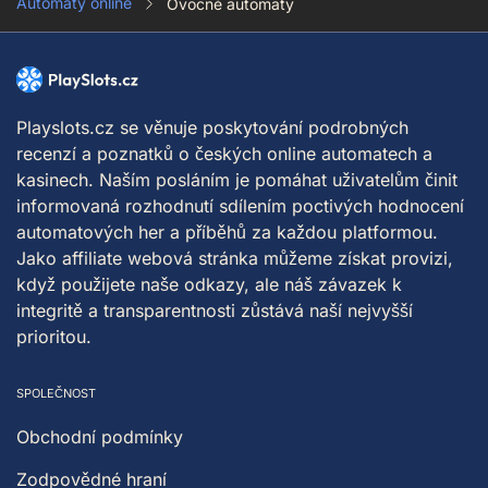
volatilitě, která je u ovocných automatů vyšší.
Automaty online
Ovocné automaty
Playslots.cz se věnuje poskytování podrobných
recenzí a poznatků o českých online automatech a
kasinech. Naším posláním je pomáhat uživatelům činit
informovaná rozhodnutí sdílením poctivých hodnocení
automatových her a příběhů za každou platformou.
Jako affiliate webová stránka můžeme získat provizi,
když použijete naše odkazy, ale náš závazek k
integritě a transparentnosti zůstává naší nejvyšší
prioritou.
SPOLEČNOST
Obchodní podmínky
Zodpovědné hraní