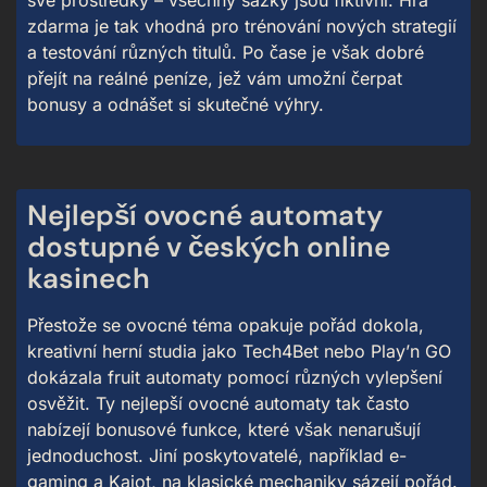
své prostředky – všechny sázky jsou fiktivní. Hra
zdarma je tak vhodná pro trénování nových strategií
a testování různých titulů. Po čase je však dobré
přejít na reálné peníze, jež vám umožní čerpat
bonusy a odnášet si skutečné výhry.
Nejlepší ovocné automaty
dostupné v českých online
kasinech
Přestože se ovocné téma opakuje pořád dokola,
kreativní herní studia jako Tech4Bet nebo Play’n GO
dokázala fruit automaty pomocí různých vylepšení
osvěžit. Ty nejlepší ovocné automaty tak často
nabízejí bonusové funkce, které však nenarušují
jednoduchost. Jiní poskytovatelé, například e-
gaming a Kajot, na klasické mechaniky sázejí pořád.