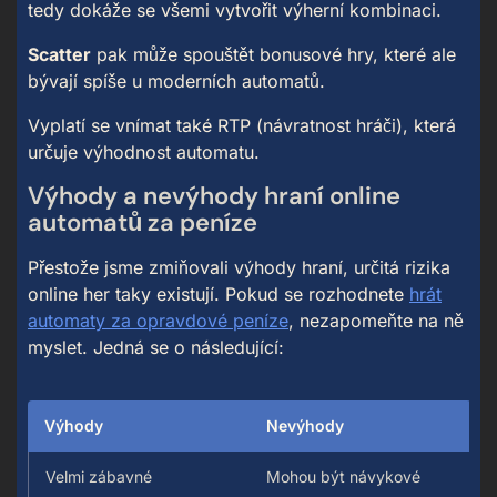
tedy dokáže se všemi vytvořit výherní kombinaci.
Scatter
pak může spouštět bonusové hry, které ale
bývají spíše u moderních automatů.
Vyplatí se vnímat také RTP (návratnost hráči), která
určuje výhodnost automatu.
Výhody a nevýhody hraní online
automatů za peníze
Přestože jsme zmiňovali výhody hraní, určitá rizika
online her taky existují. Pokud se rozhodnete
hrát
automaty za opravdové peníze
, nezapomeňte na ně
myslet. Jedná se o následující:
Výhody
Nevýhody
Velmi zábavné
Mohou být návykové