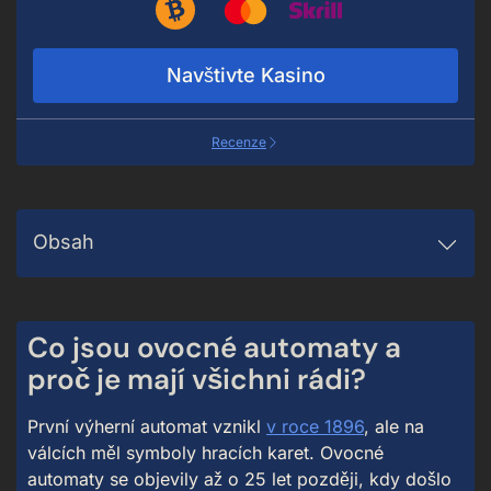
Navštivte Kasino
Recenze
Obsah
Co jsou ovocné automaty a
proč je mají všichni rádi?
První výherní automat vznikl
v roce 1896
, ale na
válcích měl symboly hracích karet. Ovocné
automaty se objevily až o 25 let později, kdy došlo