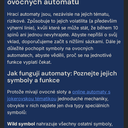
ovocných automatů
Hrací automaty jsou, nezávisle na jejich tématu,
rizikové. Způsobuje to jejich volatilita (a především
výherní linie), kvůli které se může stát, že během 10
spinů ani jednou nevyhrajete. Abyste nepřišli o svůj
vklad, doporučujeme začít s nižšími sázkami. Dále je
důležité pochopit symboly na ovocných
automatech, abyste věděli, proč se na jednotlivé
funkce vyplatí čekat.
Jak fungují automaty: Poznejte jejich
symboly a funkce
Protože mívají ovocné sloty a
online automaty s
jokerovskou tématikou
jednoduché mechaniky,
obvykle v nich najdete jen dva typy speciálních
symbolů:
Wild symbol
nahrazuje všechny ostatní symboly,