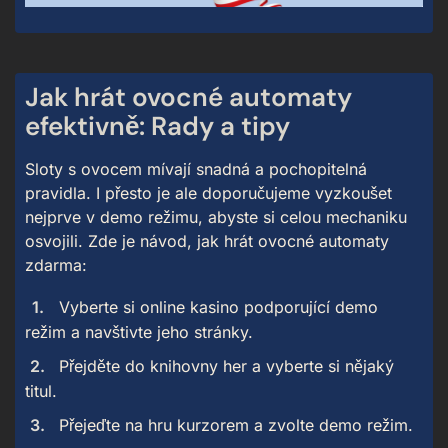
Jak hrát ovocné automaty
efektivně: Rady a tipy
Sloty s ovocem mívají snadná a pochopitelná
pravidla. I přesto je ale doporučujeme vyzkoušet
nejprve v demo režimu, abyste si celou mechaniku
osvojili. Zde je návod, jak hrát ovocné automaty
zdarma:
Vyberte si online kasino podporující demo
režim a navštivte jeho stránky.
Přejděte do knihovny her a vyberte si nějaký
titul.
Přejeďte na hru kurzorem a zvolte demo režim.