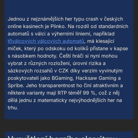
Jednou z nejznámějších her typu crash v českých
online kasinech je Plinko. Na rozdíl od standardních
automatů s válci a výherními liniemi, například
tříválcových válcových automatů
, má klesající
míček, který po odskoku od kolíků přistane v kapse
s násobkem hodnoty. Čeští hráči si nyní mohou
vybrat z různých rozložení, úrovní rizika a
sázkových rozsahů v CZK díky verzím vyvinutým
poskytovateli jako BGaming, Hacksaw Gaming a
Spribe. Jeho transparentnost ho činí atraktivním a
některé varianty mají RTP téměř 99 %, což z něj
dělá jednu z matematicky nejvýhodnějších her na
trhu.