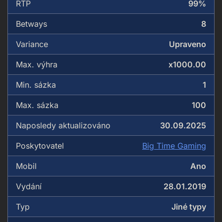
RTP
99%
Betways
8
Variance
Upraveno
Max. výhra
x1000.00
Min. sázka
1
Max. sázka
100
Naposledy aktualizováno
30.09.2025
Poskytovatel
Big Time Gaming
Mobil
Ano
Vydání
28.01.2019
Typ
Jiné typy