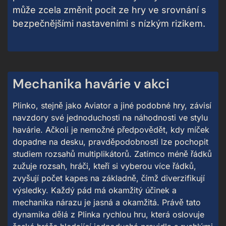
může zcela změnit pocit ze hry ve srovnání s
bezpečnějšími nastaveními s nízkým rizikem.
Mechanika havárie v akci
Plinko, stejně jako Aviator a jiné podobné hry, závisí
navzdory své jednoduchosti na náhodnosti ve stylu
havárie. Ačkoli je nemožné předpovědět, kdy míček
dopadne na desku, pravděpodobnosti lze pochopit
studiem rozsahů multiplikátorů. Zatímco méně řádků
zužuje rozsah, hráči, kteří si vyberou více řádků,
zvyšují počet kapes na základně, čímž diverzifikují
výsledky. Každý pád má okamžitý účinek a
mechanika nárazu je jasná a okamžitá. Právě tato
dynamika dělá z Plinka rychlou hru, která oslovuje