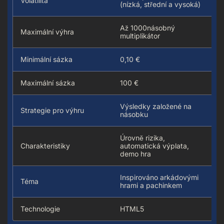
Volatilita
(nízká, střední a vysoká)
Až 1000násobný
Maximální výhra
multiplikátor
Minimální sázka
0,10 €
Maximální sázka
100 €
Výsledky založené na
Strategie pro výhru
násobku
Úrovně rizika,
Charakteristiky
automatická výplata,
demo hra
Inspirováno arkádovými
Téma
hrami a pachinkem
Technologie
HTML5