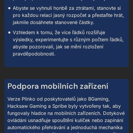
Abyste se vyhnuli honbě za ztrátami, stanovte si
pro každou relaci jasný rozpočet a přestaňte hrát,
jakmile dosáhnete stanovené částky.
Vzhledem k tomu, že více řádků rozšiřuje
výsledky, experimentujte s různým počtem řádků,
abyste pozorovali, jak se mění rozložení
pravděpodobnosti.
Podpora mobilních zařízení
Verze Plinko od poskytovatelů jako BGaming,
Hacksaw Gaming a Spribe byly vytvořeny tak, aby
fungovaly hladce na mobilních zařízeních. Dotykové
ovládání usnadňuje spouštění kuliček nebo zapínání
automatického přehrávání a jednoduchá mechanika