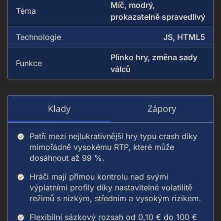
Míč, modrý,
Téma
prokazatelně spravedlivý
Technologie
JS, HTML5
Plinko hry, změna sady
Funkce
válců
Klady
Zápory
Patří mezi nejlukrativnější hry typu crash díky
mimořádně vysokému RTP, které může
dosáhnout až 99 %.
Hráči mají přímou kontrolu nad svými
výplatními profily díky nastavitelné volatilitě
režimů s nízkým, středním a vysokým rizikem.
Flexibilní sázkový rozsah od 0,10 € do 100 €