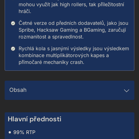
mohou využít jak high rollers, tak příležitostní
hráči.
Četné verze od předních dodavatelů, jako jsou
Spribe, Hacksaw Gaming a BGaming, zaručují
rozmanitost a spravedlnost.
Rychlá kola s jasnými výsledky jsou výsledkem
kombinace multiplikátorových kapes a
přímočaré mechaniky crash.
Obsah
Hlavní přednosti
99% RTP