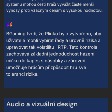
systému mohou čeští hráči vyvážit časté menší
výnosy proti vzácným cenám s vysokou hodnotou.
BGaming tvrdí, že Plinko bylo vytvořeno, aby
uživatelé mohli vybírat řady a úrovně rizika a
upravovat tak volatilitu i RTP. Tato kontrola
zachovává základní jednoduchost házení
míčku do kapes s násobky a zároveň
umožňuje hráčům přizpůsobit hru své
toleranci rizika.
Audio a vizuální design