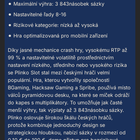
Maximální výhra: 3 843násobek sázky
Nastavitelné řady 8-16
Rizikové kategorie: nízká až vysoká
Hra optimalizovaná pro mobilní zařízení
Díky jasné mechanice crash hry, vysokému RTP až
99 % a nastavitelné volatilitě prostřednictvím
nastavení nízkého, středního nebo vysokého rizika
se Plinko Slot stal mezi českými hráči velmi
populární. Hra, kterou vytvořily společnosti
BGaming, Hacksaw Gaming a Spribe, používá místo
válců pyramidovou desku, na které se míček odráží
do kapes s multiplikátory. To umožňuje jak časté
menší výhry, tak výplaty až 3 843násobku sázky.
Plinko oslovuje širokou škálu českých hráčů,
protože kombinuje jednoduchý design se
strategickou hloubkou, nabízí sázky v rozmezí od